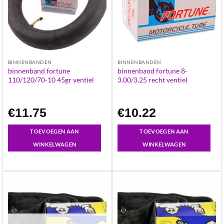
BINNENBANDEN
BINNENBANDEN
binnenband fortune
binnenband fortune 8-
110/120/70-10 45gr ventiel
3.00/3.25 recht ventiel
€
11.75
€
10.22
TOEVOEGEN AAN
TOEVOEGEN AAN
WINKELWAGEN
WINKELWAGEN