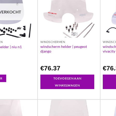
VERKOCHT
EN
WINDSCHERMEN
WINDSC
windscherm helder | peugeot
windsch
lder | niu n1
django
vivacity 
€
76.37
€
76
ER
TOEVOEGEN AAN
WINKELWAGEN