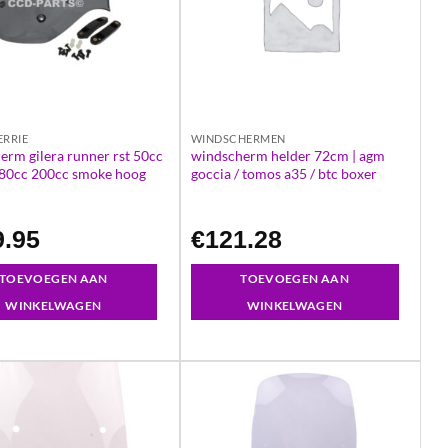
RRIE
WINDSCHERMEN
erm gilera runner rst 50cc
windscherm helder 72cm | agm
80cc 200cc smoke hoog
goccia / tomos a35 / btc boxer
9.95
€
121.28
TOEVOEGEN AAN
TOEVOEGEN AAN
WINKELWAGEN
WINKELWAGEN