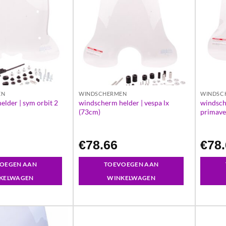
EN
WINDSCHERMEN
WINDSC
windscherm helder | vespa lx
windsch
lder | sym orbit 2
(73cm)
primave
€
78.66
€
78
OEGEN AAN
TOEVOEGEN AAN
KELWAGEN
WINKELWAGEN