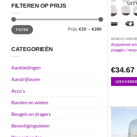
UIT
FILTEREN OP PRIJS
Min.
Max.
Prijs:
€10
—
€280
FILTER
prijs
prijs
WINDSCHERM
doppenset wi
CATEGORIEËN
piaggio / vesp
Aanbiedingen
€
34.67
Aandrijfassen
LEES VERD
Accu's
Banden en wielen
Beugels en dragers
Bevestigingsdelen