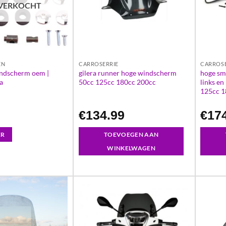
VERKOCHT
EN
CARROSERRIE
CARROSE
ndscherm oem |
gilera runner hoge windscherm
hoge sm
a
50cc 125cc 180cc 200cc
links en
125cc 1
€
134.99
€
17
ER
TOEVOEGEN AAN
WINKELWAGEN