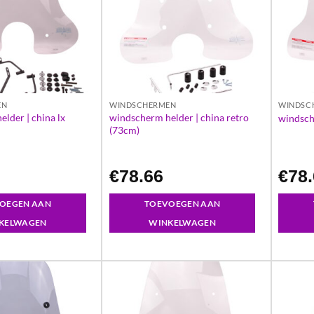
EN
WINDSCHERMEN
WINDSC
lder | china lx
windscherm helder | china retro
windsch
(73cm)
€
78.66
€
78
OEGEN AAN
TOEVOEGEN AAN
KELWAGEN
WINKELWAGEN