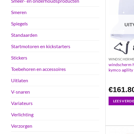
Smeer- en onderhoudsproducten
Smeren
Spiegels
UIT
Standaarden
Startmotoren en kickstarters
Stickers
WINDSCHERM
windscherm h
Toebehoren en accessoires
kymco agility
Uitlaten
€
161.8
V-snaren
LEES VERD
Variateurs
Verlichting
Verzorgen