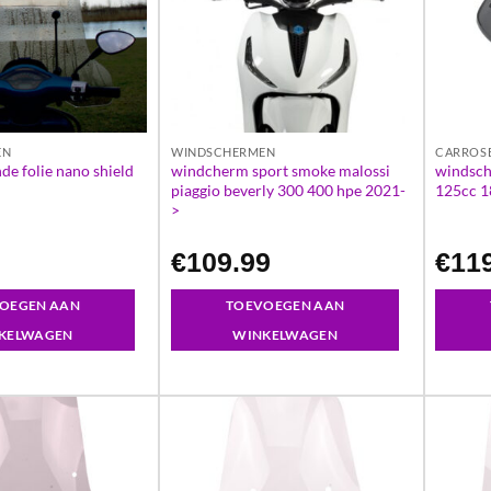
EN
WINDSCHERMEN
CARROSE
de folie nano shield
windcherm sport smoke malossi
windsch
piaggio beverly 300 400 hpe 2021-
125cc 1
>
€
109.99
€
11
OEGEN AAN
TOEVOEGEN AAN
KELWAGEN
WINKELWAGEN