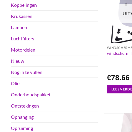
Koppelingen
UIT
Krukassen
Lampen
Luchtfilters
WINDSCHERM
Motordelen
windscherm he
Nieuw
Nog in te vullen
€
78.66
Olie
LEES VERD
Onderhoudspakket
Ontstekingen
Ophanging
Opruiming