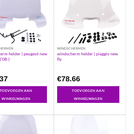
HERMEN
WINDSCHERMEN
erm helder | peugeot new
windscherm helder | piaggio new
(’08-)
fly
.37
€
78.66
TOEVOEGEN AAN
TOEVOEGEN AAN
WINKELWAGEN
WINKELWAGEN