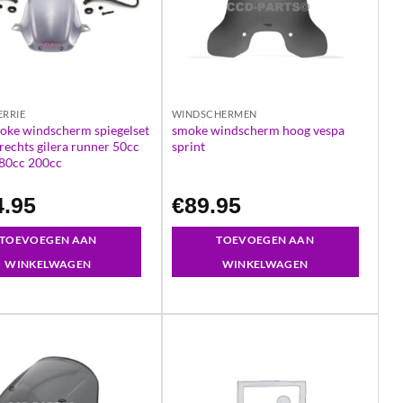
RRIE
WINDSCHERMEN
oke windscherm spiegelset
smoke windscherm hoog vespa
 rechts gilera runner 50cc
sprint
80cc 200cc
4.95
€
89.95
TOEVOEGEN AAN
TOEVOEGEN AAN
WINKELWAGEN
WINKELWAGEN