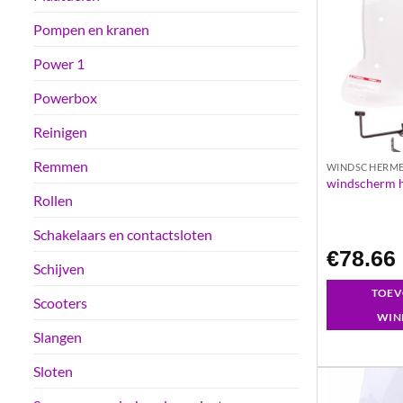
Pompen en kranen
Power 1
Powerbox
Reinigen
Remmen
WINDSCHERM
windscherm he
Rollen
Schakelaars en contactsloten
€
78.66
Schijven
TOEV
Scooters
WIN
Slangen
Sloten