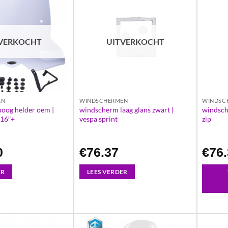
VERKOCHT
UITVERKOCHT
EN
WINDSCHERMEN
WINDSC
oog helder oem |
windscherm laag glans zwart |
windsch
 16″+
vespa sprint
zip
0
€
76.37
€
76
ER
LEES VERDER