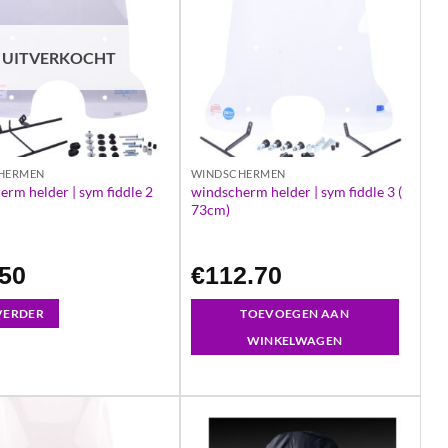
UITVERKOCHT
HERMEN
WINDSCHERMEN
windscherm helder | sym fiddle 3 (
erm helder | sym fiddle 2
73cm)
.50
€
112.70
 VERDER
TOEVOEGEN AAN
WINKELWAGEN