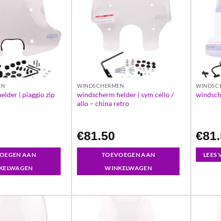
EN
WINDSCHERMEN
WINDSC
lder | piaggio zip
windscherm helder | sym cello /
windsch
allo – china retro
€
81.50
€
81
OEGEN AAN
TOEVOEGEN AAN
LEES
KELWAGEN
WINKELWAGEN