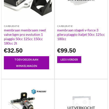
CARBURATIE
CARBURATIE
membraan membraam reed
membraan stage6 v-force 3
valve bgm pro evolution 1
gilera piaggio italjet 50cc 125cc
piaggio 50cc 125cc 150cc
180cc
180cc 2t
€
32.50
€
99.50
TOEVOEGEN AAN
LEES VERDER
WINKELWAGEN
UITVERKOCHT