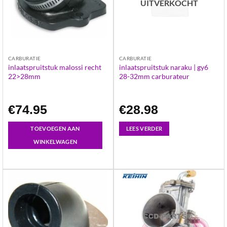
UITVERKOCHT
CARBURATIE
CARBURATIE
inlaatspruitstuk malossi recht
inlaatspruitstuk naraku | gy6
22>28mm
28-32mm carburateur
€
74.95
€
28.98
TOEVOEGEN AAN
LEES VERDER
WINKELWAGEN