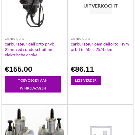
UITVERKOCHT
CARBURATIE
CARBURATIE
carburateur dell’orto phvb
carburateur oem dellorto | sym
22mm ed ronde schuif met
orbit iii 50cc 25/45km
elektrische choke
€
155.00
€
86.11
TOEVOEGEN AAN
LEES VERDER
WINKELWAGEN