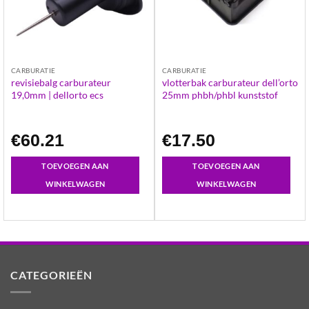
CARBURATIE
CARBURATIE
revisiebalg carburateur
vlotterbak carburateur dell’orto
19,0mm | dellorto ecs
25mm phbh/phbl kunststof
€
60.21
€
17.50
TOEVOEGEN AAN
TOEVOEGEN AAN
WINKELWAGEN
WINKELWAGEN
CATEGORIEËN