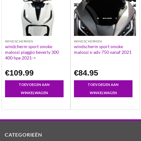
WINDSCHERMEN
WINDSCHERMEN
windcherm sport smoke
windscherm sport smoke
malossi piaggio beverly 300
malossi x-adv 750 vanaf 2021
400 hpe 2021->
€
109.99
€
84.95
TOEVOEGEN AAN
TOEVOEGEN AAN
WINKELWAGEN
WINKELWAGEN
CATEGORIEËN