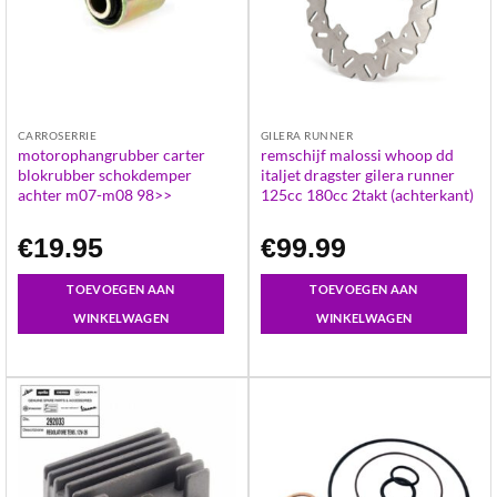
CARROSERRIE
GILERA RUNNER
motorophangrubber carter
remschijf malossi whoop dd
blokrubber schokdemper
italjet dragster gilera runner
achter m07-m08 98>>
125cc 180cc 2takt (achterkant)
€
19.95
€
99.99
TOEVOEGEN AAN
TOEVOEGEN AAN
WINKELWAGEN
WINKELWAGEN