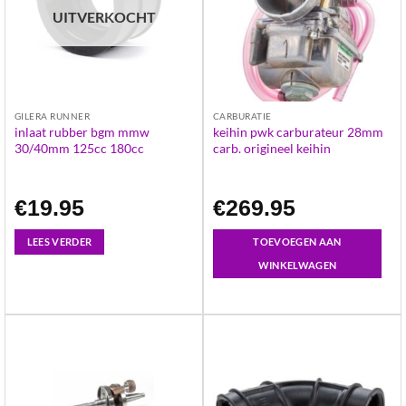
UITVERKOCHT
GILERA RUNNER
CARBURATIE
inlaat rubber bgm mmw
keihin pwk carburateur 28mm
30/40mm 125cc 180cc
carb. origineel keihin
€
19.95
€
269.95
LEES VERDER
TOEVOEGEN AAN
WINKELWAGEN