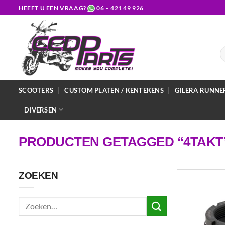
Ga
HEEFT U EEN VRAAG?
06 – 421 49 926
naar
inhoud
Z
na
SCOOTERS
CUSTOM PLATEN / KENTEKENS
GILERA RUNNE
DIVERSEN
PRODUCTEN GETAGGED “4TAKT
ZOEKEN
Zoeken
naar: