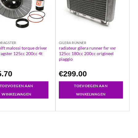
 DRAGSTER
GILERA RUNNER
lft malossi torque driver
radiateur gilera runner fxr vxr
dragster 125cc 200cc 4t
125cc 180cc 200cc origineel
piaggio
5.70
€
299.00
TOEVOEGEN AAN
TOEVOEGEN AAN
WINKELWAGEN
WINKELWAGEN