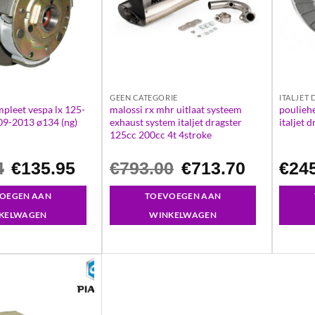
GEEN CATEGORIE
ITALJET
pleet vespa lx 125-
malossi rx mhr uitlaat systeem
pouliehe
09-2013 ø134 (ng)
exhaust system italjet dragster
italjet 
125cc 200cc 4t 4stroke
Oorspronkelijke
Huidige
Oorspronkelijke
Huidige
4
€
135.95
€
793.00
€
713.70
€
24
prijs
prijs
prijs
prijs
was:
is:
was:
is:
€208.54.
€135.95.
€793.00.
€713.70.
OEGEN AAN
TOEVOEGEN AAN
KELWAGEN
WINKELWAGEN