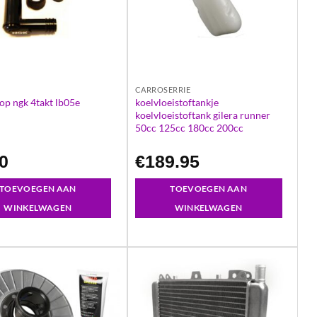
S
CARROSERRIE
koelvloeistoftankje
op ngk 4takt lb05e
koelvloeistoftank gilera runner
50cc 125cc 180cc 200cc
50
€
189.95
TOEVOEGEN AAN
TOEVOEGEN AAN
WINKELWAGEN
WINKELWAGEN