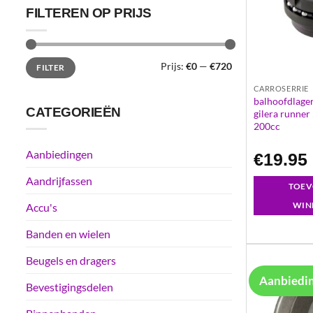
FILTEREN OP PRIJS
Min.
Max.
Prijs:
€0
—
€720
FILTER
prijs
prijs
CARROSERRIE
balhoofdlager
CATEGORIEËN
gilera runner
200cc
Aanbiedingen
€
19.95
Aandrijfassen
TOEV
WIN
Accu's
Banden en wielen
Beugels en dragers
Aanbiedi
Bevestigingsdelen