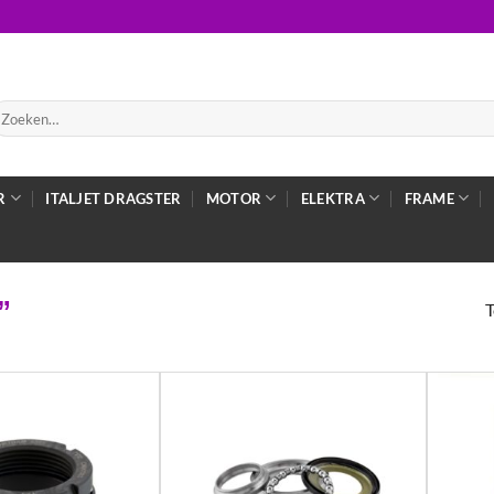
oeken
ar:
R
ITALJET DRAGSTER
MOTOR
ELEKTRA
FRAME
”
T