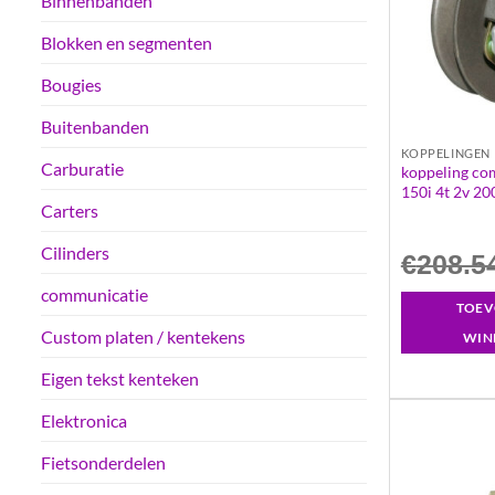
Binnenbanden
Blokken en segmenten
Bougies
Buitenbanden
KOPPELINGEN
Carburatie
koppeling com
150i 4t 2v 20
Carters
Cilinders
€
208.5
communicatie
TOEV
Custom platen / kentekens
WIN
Eigen tekst kenteken
Elektronica
Fietsonderdelen