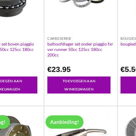
CARROSERRIE
BOUGIE
 set boven piaggio
balhoofdlager set onder piaggio fxr
bougied
 50cc 125cc 180cc
vxr runner 50cc 125cc 180cc
200cc
€
23.95
€
5.
OEGEN AAN
TOEVOEGEN AAN
KELWAGEN
WINKELWAGEN
ng!
Aanbieding!