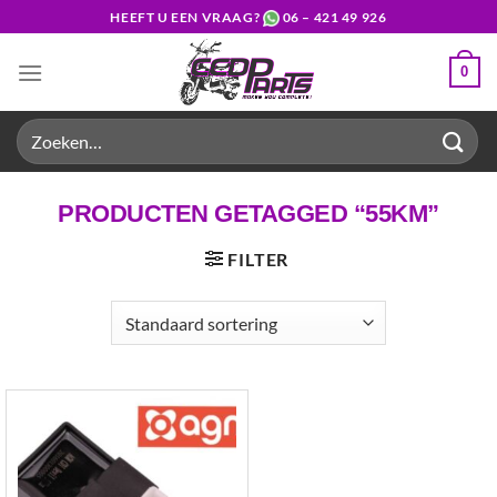
Ga
HEEFT U EEN VRAAG?
06 – 421 49 926
naar
inhoud
0
Zoeken
naar:
PRODUCTEN GETAGGED “55KM”
FILTER