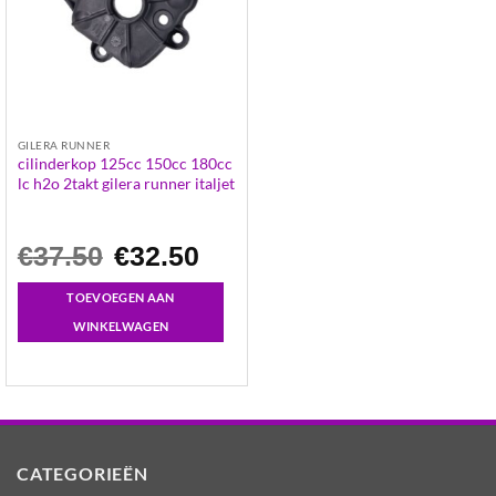
GILERA RUNNER
cilinderkop 125cc 150cc 180cc
lc h2o 2takt gilera runner italjet
Oorspronkelijke
Huidige
€
37.50
€
32.50
prijs
prijs
was:
is:
€37.50.
€32.50.
TOEVOEGEN AAN
WINKELWAGEN
CATEGORIEËN