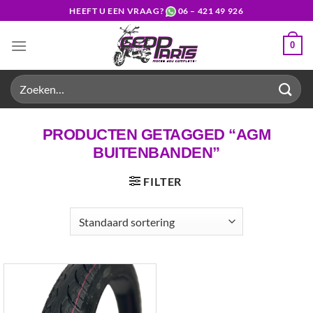
Ga
HEEFT U EEN VRAAG?
06 – 421 49 926
naar
inhoud
0
Zoeken
naar:
PRODUCTEN GETAGGED “AGM
BUITENBANDEN”
FILTER