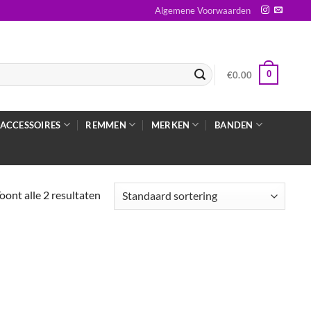
Algemene Voorwaarden
0
€
0.00
ACCESSOIRES
REMMEN
MERKEN
BANDEN
oont alle 2 resultaten