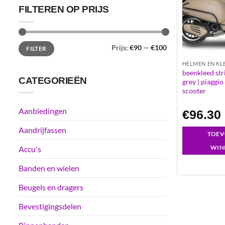
FILTEREN OP PRIJS
Min.
Max.
Prijs:
€90
—
€100
FILTER
prijs
prijs
HELMEN EN KL
beenkleed st
CATEGORIEËN
grey | piaggio
scooter
Aanbiedingen
€
96.30
Aandrijfassen
TOEV
WIN
Accu's
Banden en wielen
Beugels en dragers
Bevestigingsdelen