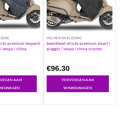
EDING
HELMEN EN KLEDING
ricto premium leopard
beenkleed stricto premium zwart |
 / vespa / china
piaggio / vespa / china scooter
€
96.30
OEGEN AAN
TOEVOEGEN AAN
KELWAGEN
WINKELWAGEN