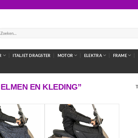
oeken
ar:
R
ITALJET DRAGSTER
MOTOR
ELEKTRA
FRAME
ELMEN EN KLEDING”
T