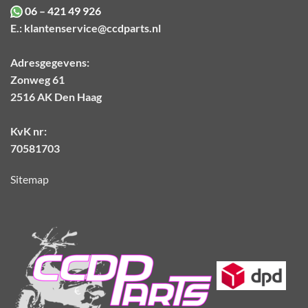
06 – 421 49 926
E.:
klantenservice@ccdparts.nl
Adresgegevens:
Zonweg 61
2516 AK Den Haag
KvK nr:
70581703
Sitemap