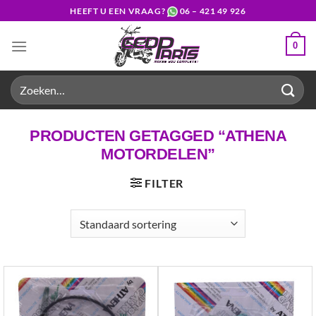
Ga
HEEFT U EEN VRAAG?
06 – 421 49 926
naar
inhoud
0
Zoeken
naar:
PRODUCTEN GETAGGED “ATHENA
MOTORDELEN”
FILTER