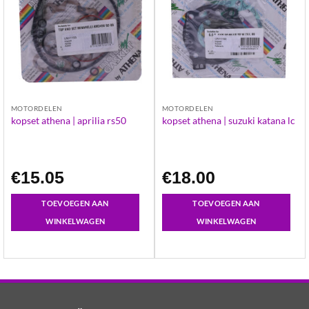
MOTORDELEN
MOTORDELEN
kopset athena | aprilia rs50
kopset athena | suzuki katana lc
€
15.05
€
18.00
TOEVOEGEN AAN
TOEVOEGEN AAN
WINKELWAGEN
WINKELWAGEN