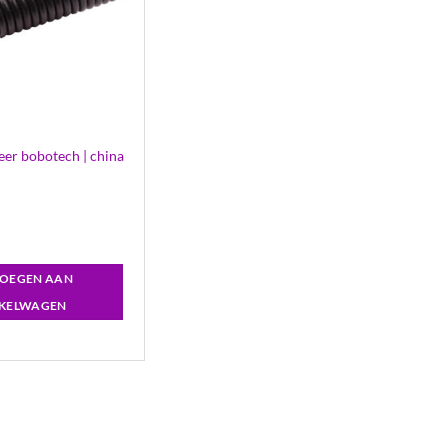
eer bobotech | china
OEGEN AAN
KELWAGEN