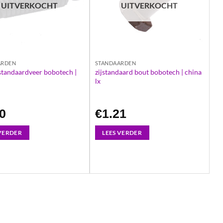
UITVERKOCHT
UITVERKOCHT
ARDEN
STANDAARDEN
tandaardveer bobotech |
zijstandaard bout bobotech | china
lx
20
€
1.21
 VERDER
LEES VERDER