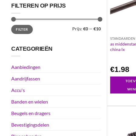
FILTEREN OP PRIJS
Min.
Max.
Prijs:
€0
—
€10
FILTER
prijs
prijs
STANDAARDEN
as middensta
CATEGORIEËN
china lx
Aanbiedingen
€
1.98
Aandrijfassen
TOEV
WIN
Accu's
Banden en wielen
Beugels en dragers
Bevestigingsdelen