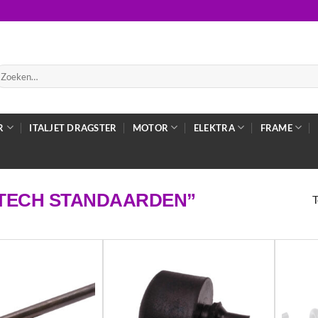
oeken
ar:
R
ITALJET DRAGSTER
MOTOR
ELEKTRA
FRAME
TECH STANDAARDEN”
T