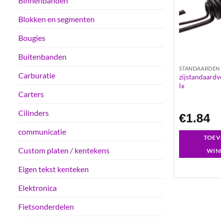
Binnenbanden
Blokken en segmenten
Bougies
Buitenbanden
STANDAARDEN
Carburatie
zijstandaardv
lx
Carters
Cilinders
€
1.84
communicatie
TOEV
Custom platen / kentekens
WIN
Eigen tekst kenteken
Elektronica
Fietsonderdelen