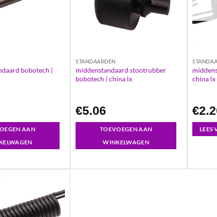
STANDAARDEN
STANDA
ndaard bobotech |
middenstandaard stootrubber
middens
bobotech | china lx
china lx
€
5.06
€
2.
OEGEN AAN
TOEVOEGEN AAN
LEES
KELWAGEN
WINKELWAGEN