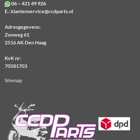
06 – 421 49 926
E.:
klantenservice@ccdparts.nl
Adresgegevens:
Zonweg 61
2516 AK Den Haag
KvK nr:
70581703
Sitemap