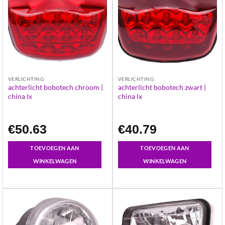
VERLICHTING
VERLICHTING
achterlicht bobotech chroom |
achterlicht bobotech zwart |
china lx
china lx
€
50.63
€
40.79
TOEVOEGEN AAN
TOEVOEGEN AAN
WINKELWAGEN
WINKELWAGEN