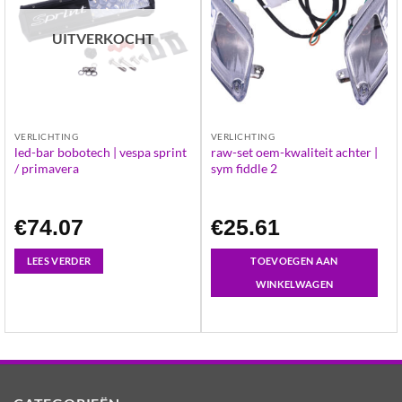
UITVERKOCHT
VERLICHTING
VERLICHTING
led-bar bobotech | vespa sprint
raw-set oem-kwaliteit achter |
/ primavera
sym fiddle 2
€
74.07
€
25.61
LEES VERDER
TOEVOEGEN AAN
WINKELWAGEN