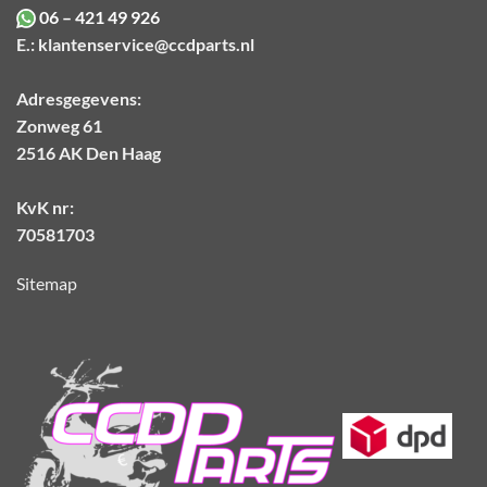
06 – 421 49 926
E.:
klantenservice@ccdparts.nl
Adresgegevens:
Zonweg 61
2516 AK Den Haag
KvK nr:
70581703
Sitemap