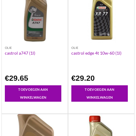
OLIE
OLIE
castrol a747 (1l)
castrol edge 4t 10w-60 (1l)
€
29.65
€
29.20
TOEVOEGEN AAN
TOEVOEGEN AAN
WINKELWAGEN
WINKELWAGEN