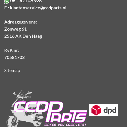
06 – 421 49 926
E.:
klantenservice@ccdparts.nl
Adresgegevens:
Zonweg 61
2516 AK Den Haag
KvK nr:
70581703
Sitemap