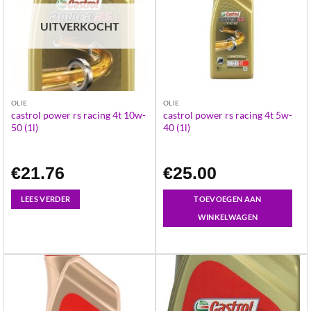
UITVERKOCHT
OLIE
OLIE
castrol power rs racing 4t 10w-
castrol power rs racing 4t 5w-
50 (1l)
40 (1l)
€
21.76
€
25.00
LEES VERDER
TOEVOEGEN AAN
WINKELWAGEN