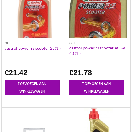
OLIE
OLIE
castrol power rs scooter 4t 5w-
castrol power rs scooter 2t (1l)
40 (1l)
€
21.42
€
21.78
TOEVOEGEN AAN
TOEVOEGEN AAN
WINKELWAGEN
WINKELWAGEN