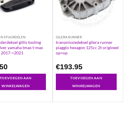
EN STUURDELEN
GILERA RUNNER
derdeksel gillis tooling
transmissiedeksel gilera runner
ilver yamaha tmax t-max
piaggio hexagon 125cc 2t origineel
0 2017->2021
op=op
.50
€
193.95
TOEVOEGEN AAN
TOEVOEGEN AAN
WINKELWAGEN
WINKELWAGEN