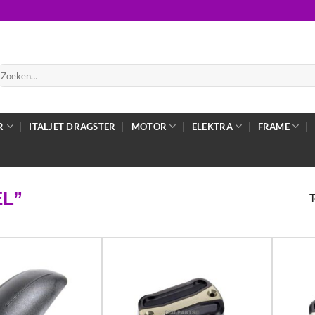
oeken
ar:
R
ITALJET DRAGSTER
MOTOR
ELEKTRA
FRAME
L”
T