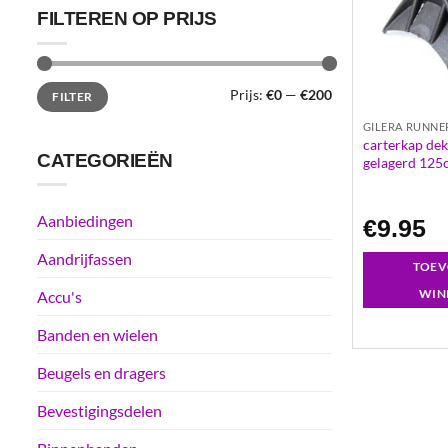
FILTEREN OP PRIJS
Min.
Max.
Prijs:
€0
—
€200
FILTER
prijs
prijs
GILERA RUNNE
carterkap dek
CATEGORIEËN
gelagerd 125
Aanbiedingen
€
9.95
Aandrijfassen
TOEV
WIN
Accu's
Banden en wielen
Beugels en dragers
Bevestigingsdelen