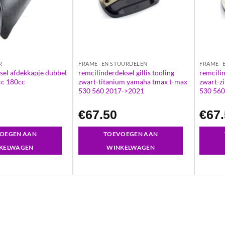
R
FRAME- EN STUURDELEN
FRAME- 
sel afdekkapje dubbel
remcilinderdeksel gillis tooling
remcilin
cc 180cc
zwart-titanium yamaha tmax t-max
zwart-z
530 560 2017->2021
530 56
€
67.50
€
67
OEGEN AAN
TOEVOEGEN AAN
KELWAGEN
WINKELWAGEN