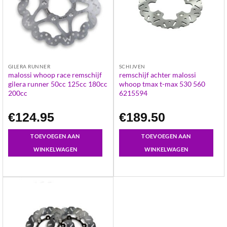
GILERA RUNNER
SCHIJVEN
malossi whoop race remschijf
remschijf achter malossi
gilera runner 50cc 125cc 180cc
whoop tmax t-max 530 560
200cc
6215594
€
124.95
€
189.50
TOEVOEGEN AAN
TOEVOEGEN AAN
WINKELWAGEN
WINKELWAGEN