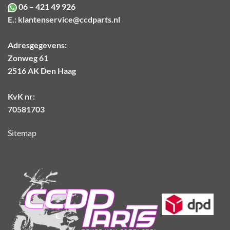
06 – 421 49 926
E.:
klantenservice@ccdparts.nl
Adresgegevens:
Zonweg 61
2516 AK Den Haag
KvK nr:
70581703
Sitemap