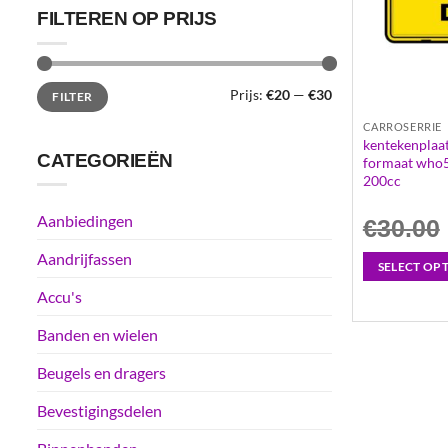
FILTEREN OP PRIJS
Min.
Max.
Prijs:
€20
—
€30
FILTER
prijs
prijs
CARROSERRIE
kentekenplaa
CATEGORIEËN
formaat who5
200cc
Aanbiedingen
€
30.00
Aandrijfassen
SELECT OP
Accu's
Banden en wielen
Beugels en dragers
Bevestigingsdelen