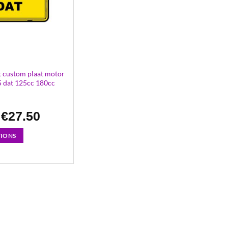
t custom plaat motor
 dat 125cc 180cc
Oorspronkelijke
Huidige
€
27.50
prijs
prijs
was:
is:
€30.00.
€27.50.
TIONS