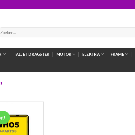
oeken
ar:
R
ITALJET DRAGSTER
MOTOR
ELEKTRA
FRAME
”
ng!