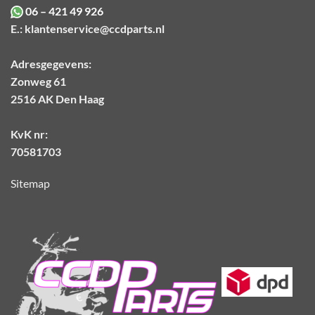
06 – 421 49 926
E.:
klantenservice@ccdparts.nl
Adresgegevens:
Zonweg 61
2516 AK Den Haag
KvK nr:
70581703
Sitemap