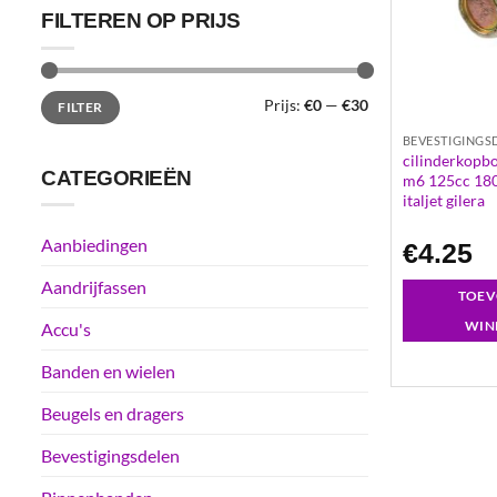
FILTEREN OP PRIJS
Min.
Max.
Prijs:
€0
—
€30
FILTER
prijs
prijs
BEVESTIGINGS
cilinderkopbo
CATEGORIEËN
m6 125cc 180
italjet gilera
Aanbiedingen
€
4.25
Aandrijfassen
TOEV
WIN
Accu's
Banden en wielen
Beugels en dragers
Bevestigingsdelen