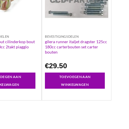
DELEN
BEVESTIGINGSDELEN
ut cilinderkop bout
gilera runner italjet dragster 125cc
cc 2takt piaggio
180cc carterbouten set carter
bouten
€
29.50
OEGEN AAN
TOEVOEGEN AAN
KELWAGEN
WINKELWAGEN