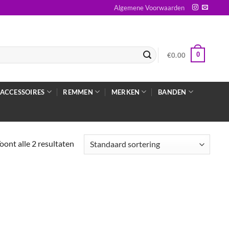
Algemene Voorwaarden
0
€
0.00
ACCESSOIRES
REMMEN
MERKEN
BANDEN
oont alle 2 resultaten