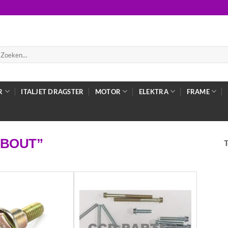
oeken
ar:
R
ITALJET DRAGSTER
MOTOR
ELEKTRA
FRAME
SBOUT”
T