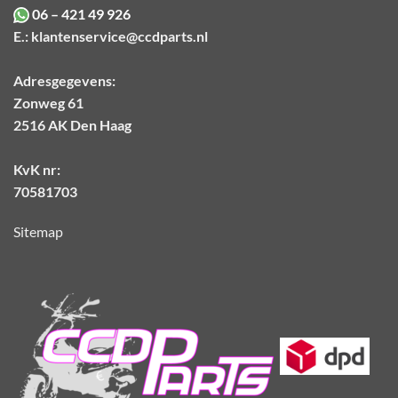
06 – 421 49 926
E.:
klantenservice@ccdparts.nl
Adresgegevens:
Zonweg 61
2516 AK Den Haag
KvK nr:
70581703
Sitemap