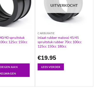
UITVERKOCHT
CARBURATIE
 40/40 spruitstuk
inlaat rubber malossi 45/45
100cc 125cc 150cc
spruitstuk rubber 70cc 100cc
125cc 150cc 180cc
€
19.95
OEGEN AAN
LEES VERDER
KELWAGEN