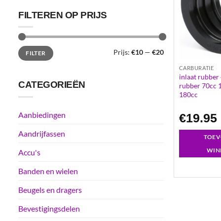
FILTEREN OP PRIJS
Min.
Max.
Prijs:
€10
—
€20
FILTER
prijs
prijs
CARBURATIE
inlaat rubber
CATEGORIEËN
rubber 70cc 
180cc
Aanbiedingen
€
19.95
Aandrijfassen
TOEV
WIN
Accu's
Banden en wielen
Beugels en dragers
Bevestigingsdelen