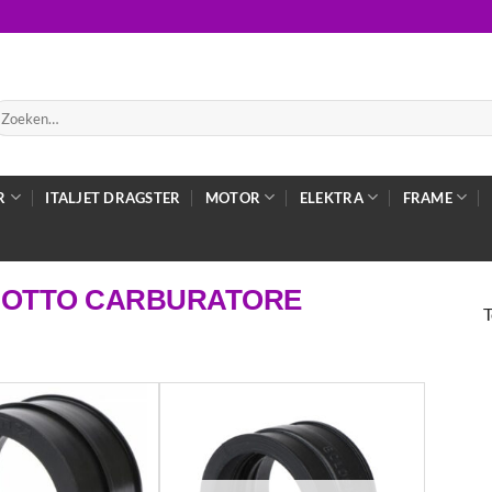
oeken
ar:
R
ITALJET DRAGSTER
MOTOR
ELEKTRA
FRAME
COTTO CARBURATORE
T