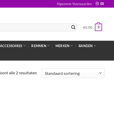
Algemene Voorwaarden
0
€
0.00
ACCESSOIRES
REMMEN
MERKEN
BANDEN
oont alle 2 resultaten