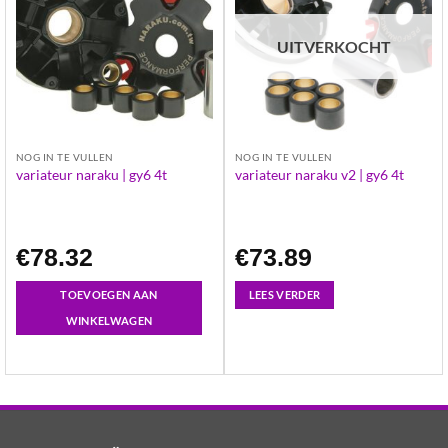
UITVERKOCHT
NOG IN TE VULLEN
NOG IN TE VULLEN
variateur naraku | gy6 4t
variateur naraku v2 | gy6 4t
€
78.32
€
73.89
TOEVOEGEN AAN
LEES VERDER
WINKELWAGEN