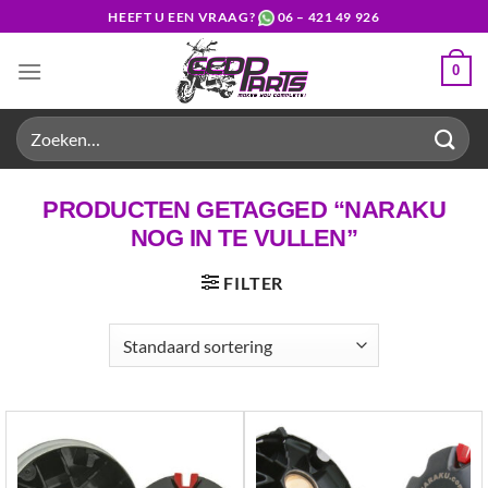
Ga
HEEFT U EEN VRAAG?
06 – 421 49 926
naar
inhoud
0
Zoeken
naar:
PRODUCTEN GETAGGED “NARAKU
NOG IN TE VULLEN”
FILTER