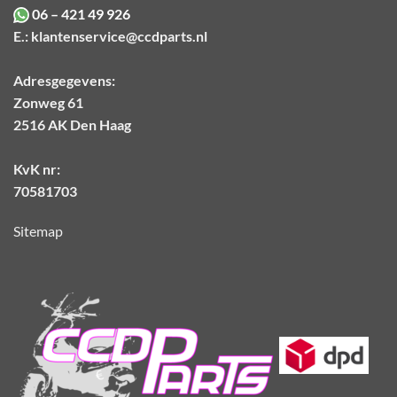
06 – 421 49 926
E.:
klantenservice@ccdparts.nl
Adresgegevens:
Zonweg 61
2516 AK Den Haag
KvK nr:
70581703
Sitemap