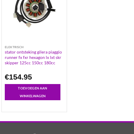
ELEKTRISCH
stator ontsteking gilera ​piaggio
runner fx fxr ​hexagon lx ​lxt skr
skipper 125cc 150cc 180cc
€
154.95
TOEVOEGEN AAN
WINKELWAGEN