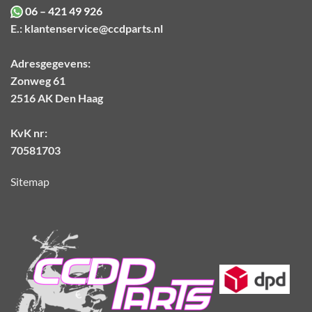
06 – 421 49 926
E.:
klantenservice@ccdparts.nl
Adresgegevens:
Zonweg 61
2516 AK Den Haag
KvK nr:
70581703
Sitemap