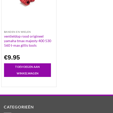
BANDEN EN WIELEN
ventieldop rood origineel
yamaha tmax majesty 400 530
560 t-max gillis tools
€
9.95
TOEVOEGEN AAN
WINKELWAGEN
CATEGORIEËN