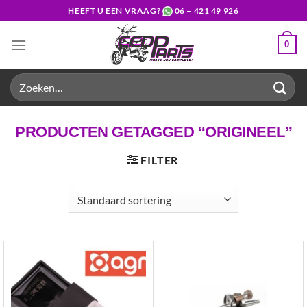
Ga
HEEFT U EEN VRAAG?
06 – 421 49 926
naar
inhoud
0
Zoeken
naar:
PRODUCTEN GETAGGED “ORIGINEEL”
FILTER