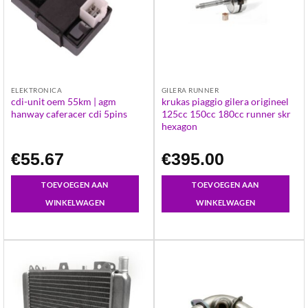
ELEKTRONICA
GILERA RUNNER
cdi-unit oem 55km | agm
krukas piaggio gilera origineel
hanway caferacer cdi 5pins
125cc 150cc 180cc runner skr
hexagon
€
55.67
€
395.00
TOEVOEGEN AAN
TOEVOEGEN AAN
WINKELWAGEN
WINKELWAGEN