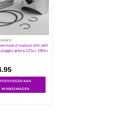
RUNNER
overmaat d malossi mhr ø65
 piaggio gilera 125cc 180cc
4.95
TOEVOEGEN AAN
WINKELWAGEN