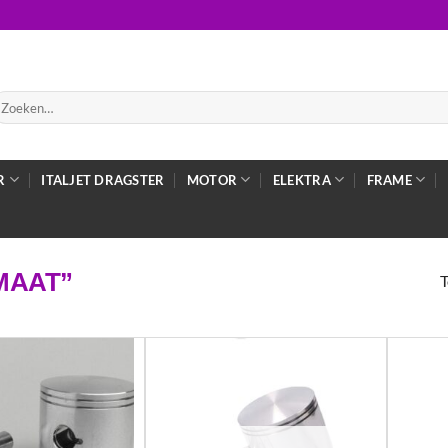
oeken
ar:
R
ITALJET DRAGSTER
MOTOR
ELEKTRA
FRAME
MAAT”
T