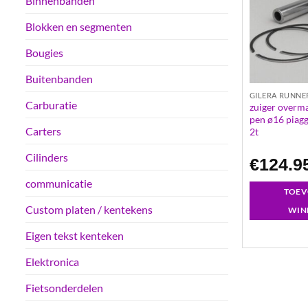
Binnenbanden
Blokken en segmenten
Bougies
Buitenbanden
GILERA RUNNE
Carburatie
zuiger overm
pen ø16 piagg
Carters
2t
Cilinders
€
124.9
communicatie
TOEV
Custom platen / kentekens
WIN
Eigen tekst kenteken
Elektronica
Fietsonderdelen