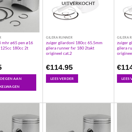
UITVERKOCHT
R
GILERA RUNNER
GILERA 
si mhr ø65 pen ø16
zuiger gilardoni 180cc 65.5mm
zuiger 
a 125cc 180cc 2t
gilera runner fxr 180 2takt
gilera r
origineel cat.2
originee
5
€
114.95
€
11
OEGEN AAN
LEES VERDER
LEES
KELWAGEN