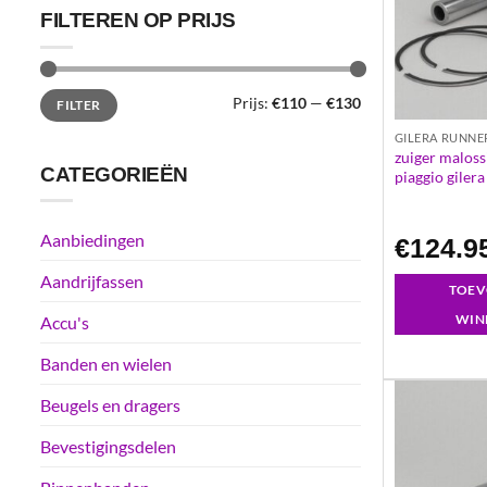
FILTEREN OP PRIJS
Min.
Max.
Prijs:
€110
—
€130
FILTER
prijs
prijs
GILERA RUNNE
zuiger malos
CATEGORIEËN
piaggio giler
Aanbiedingen
€
124.9
Aandrijfassen
TOEV
WIN
Accu's
Banden en wielen
Beugels en dragers
Bevestigingsdelen