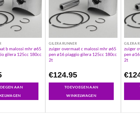
R
GILERA RUNNER
GILERA 
aat b malossi mhr ø65
zuiger overmaat c malossi mhr ø65
zuiger 
io gilera 125cc 180cc
pen ø16 piaggio gilera 125cc 180cc
pen ø16
2t
2t
5
€
124.95
€
12
OEGEN AAN
TOEVOEGEN AAN
KELWAGEN
WINKELWAGEN