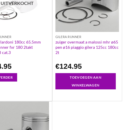
UITVERKOCHT
RUNNER
GILERA RUNNER
gilardoni 180cc 65.5mm
zuiger overmaat a malossi mhr ø65
unner fxr 180 2takt
pen ø16 piaggio gilera 125cc 180cc
l cat.3
2t
4.95
€
124.95
 VERDER
TOEVOEGEN AAN
WINKELWAGEN