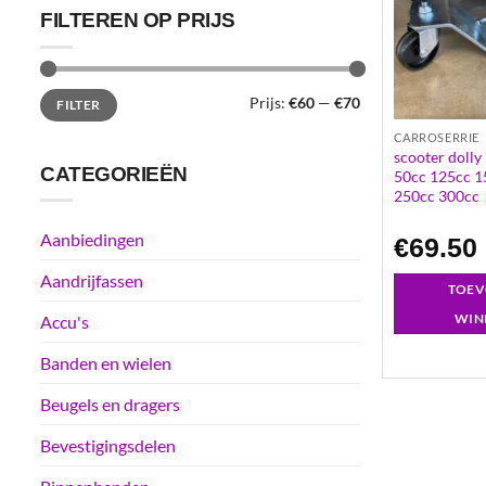
FILTEREN OP PRIJS
Min.
Max.
Prijs:
€60
—
€70
FILTER
prijs
prijs
CARROSERRIE
scooter dolly
CATEGORIEËN
50cc 125cc 1
250cc 300cc
Aanbiedingen
€
69.50
Aandrijfassen
TOEV
WIN
Accu's
Banden en wielen
Beugels en dragers
Bevestigingsdelen