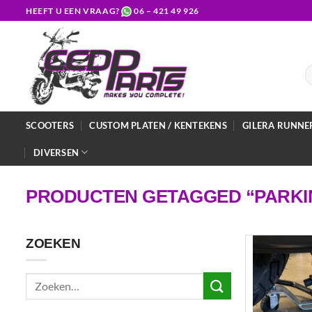
Ga
HEEFT U EEN VRAAG?
06 – 421 49 926
naar
inhoud
Z
na
SCOOTERS
CUSTOM PLATEN / KENTEKENS
GILERA RUNNE
DIVERSEN
PRODUCTEN GETAGGED “PARKI
ZOEKEN
Zoeken
naar: