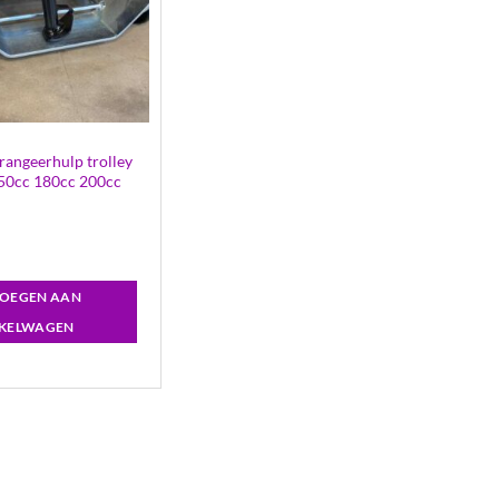
 rangeerhulp trolley
50cc 180cc 200cc
OEGEN AAN
KELWAGEN