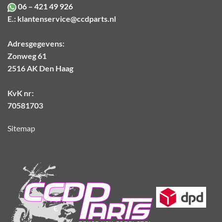
06 – 421 49 926
E.:
klantenservice@ccdparts.nl
Adresgegevens:
Zonweg 61
2516 AK Den Haag
KvK nr:
70581703
Sitemap