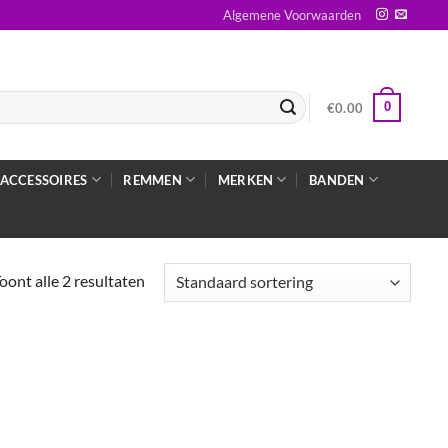
Algemene Voorwaarden
0
€
0.00
ACCESSOIRES
REMMEN
MERKEN
BANDEN
oont alle 2 resultaten