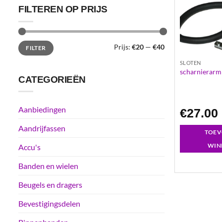
FILTEREN OP PRIJS
Min.
Max.
Prijs:
€20
—
€40
FILTER
prijs
prijs
SLOTEN
scharnierarm 
CATEGORIEËN
Aanbiedingen
€
27.00
Aandrijfassen
TOEV
WIN
Accu's
Banden en wielen
Beugels en dragers
Bevestigingsdelen