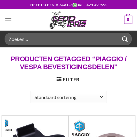
Ga
HEEFT U EEN VRAAG?
06 – 421 49 926
naar
inhoud
0
Zoeken
naar:
PRODUCTEN GETAGGED “PIAGGIO /
VESPA BEVESTIGINGSDELEN”
FILTER