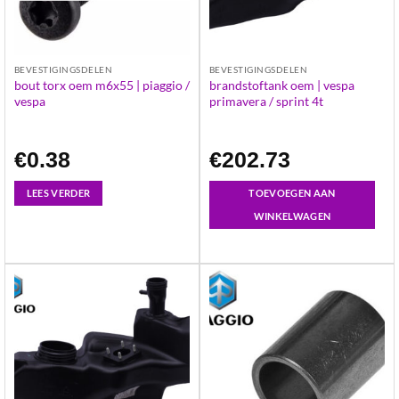
BEVESTIGINGSDELEN
BEVESTIGINGSDELEN
bout torx oem m6x55 | piaggio /
brandstoftank oem | vespa
vespa
primavera / sprint 4t
€
0.38
€
202.73
LEES VERDER
TOEVOEGEN AAN
WINKELWAGEN