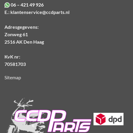
06 – 421 49 926
E.:
klantenservice@ccdparts.nl
Adresgegevens:
Zonweg 61
2516 AK Den Haag
KvK nr:
70581703
Sitemap