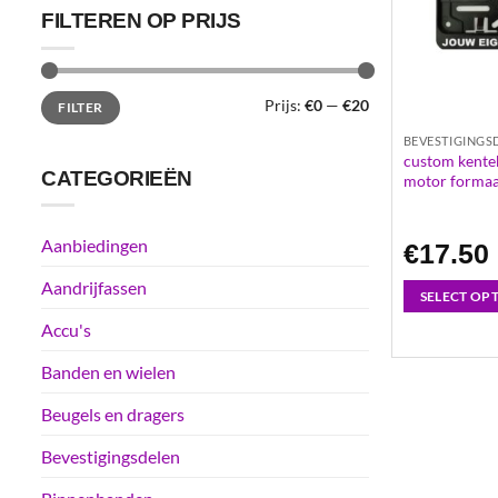
FILTEREN OP PRIJS
Min.
Max.
Prijs:
€0
—
€20
FILTER
prijs
prijs
BEVESTIGINGS
custom kente
CATEGORIEËN
motor formaat
Aanbiedingen
€
17.50
Aandrijfassen
SELECT OP
Accu's
Banden en wielen
Beugels en dragers
Bevestigingsdelen