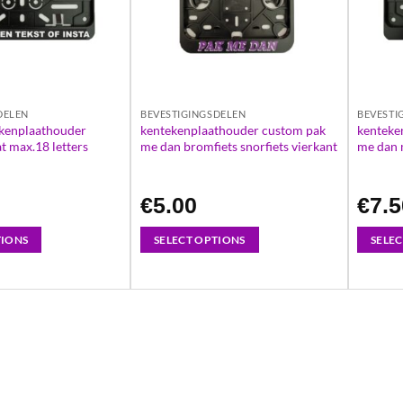
DELEN
BEVESTIGINGSDELEN
BEVESTI
kenplaathouder
kentekenplaathouder custom pak
kenteke
 max.18 letters
me dan bromfiets snorfiets vierkant
me dan 
€
5.00
€
7.
TIONS
SELECT OPTIONS
SELE