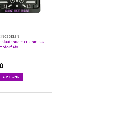
GINGSDELEN
nplaathouder custom pak
motorfiets
50
CT OPTIONS