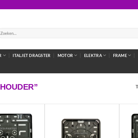
oeken
ar:
R
ITALJET DRAGSTER
MOTOR
ELEKTRA
FRAME
THOUDER”
T