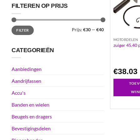
FILTEREN OP PRIJS
Min.
Max.
Prijs:
€30
—
€40
FILTER
prijs
prijs
MOTORDELEN
zuiger 45.40
CATEGORIEËN
Aanbiedingen
€
38.03
Aandrijfassen
TOEV
WIN
Accu's
Banden en wielen
Beugels en dragers
Bevestigingsdelen