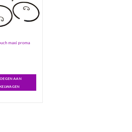
 puch maxi proma
OEGEN AAN
KELWAGEN