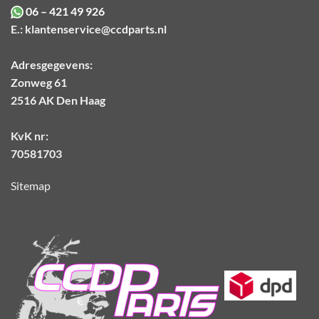
06 – 421 49 926
E.:
klantenservice@ccdparts.nl
Adresgegevens:
Zonweg 61
2516 AK Den Haag
KvK nr:
70581703
Sitemap