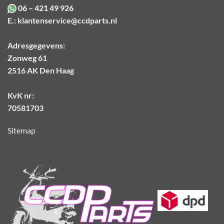
06 – 421 49 926
E.:
klantenservice@ccdparts.nl
Adresgegevens:
Zonweg 61
2516 AK Den Haag
KvK nr:
70581703
Sitemap