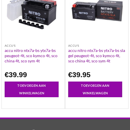
ACCU'S
ACCU'S
accu nitro ntx7a-bs ytx7a-bs
accu nitro ntx7a-bs ytx7a-bs sla
peugeot-4t, sco kymco 4t, sco
gel peugeot-4t, sco kymco 4t,
china 4t, sco sym 4t
sco china 4t, sco sym 4t
€
39.99
€
39.95
TOEVOEGEN AAN
TOEVOEGEN AAN
WINKELWAGEN
WINKELWAGEN