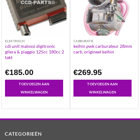
ELEKTRISCH
CARBURATIE
cdi unit malossi digitronic
keihin pwk carburateur 28mm
gilera & piaggio 125cc 180cc 2
carb. origineel keihin
takt
€
185.00
€
269.95
TOEVOEGEN AAN
TOEVOEGEN AAN
WINKELWAGEN
WINKELWAGEN
CATEGORIEËN