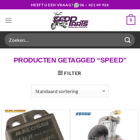
Ga
HEEFT U EEN VRAAG?
06 – 421 49 926
naar
inhoud
0
Zoeken
naar:
PRODUCTEN GETAGGED “SPEED”
FILTER