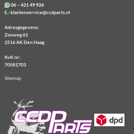
06 – 421 49 926
E.:
klantenservice@ccdparts.nl
Adresgegevens:
Zonweg 61
2516 AK Den Haag
KvK nr:
70581703
Sitemap