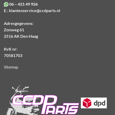
06 – 421 49 926
E.:
klantenservice@ccdparts.nl
Adresgegevens:
Zonweg 61
2516 AK Den Haag
KvK nr:
70581703
Sitemap