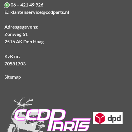
06 – 421 49 926
E.:
klantenservice@ccdparts.nl
Adresgegevens:
Zonweg 61
2516 AK Den Haag
KvK nr:
70581703
Sitemap