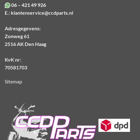
06 – 421 49 926
E.:
klantenservice@ccdparts.nl
Adresgegevens:
Zonweg 61
2516 AK Den Haag
KvK nr:
70581703
Sitemap