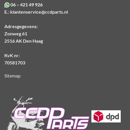
06 – 421 49 926
E.:
klantenservice@ccdparts.nl
Adresgegevens:
Zonweg 61
2516 AK Den Haag
KvK nr:
70581703
Sitemap