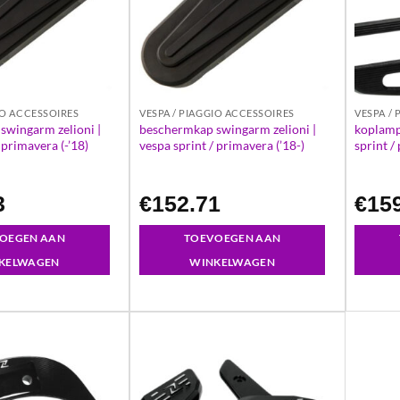
IO ACCESSOIRES
VESPA / PIAGGIO ACCESSOIRES
VESPA /
swingarm zelioni |
beschermkap swingarm zelioni |
koplamp 
 primavera (-’18)
vespa sprint / primavera (’18-)
sprint /
3
€
152.71
€
15
OEGEN AAN
TOEVOEGEN AAN
KELWAGEN
WINKELWAGEN