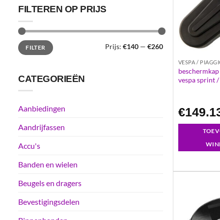
FILTEREN OP PRIJS
Min.
Max.
Prijs:
€140
—
€260
FILTER
prijs
prijs
VESPA / PIAGG
beschermkap 
CATEGORIEËN
vespa sprint /
Aanbiedingen
€
149.1
Aandrijfassen
TOEV
WIN
Accu's
Banden en wielen
Beugels en dragers
Bevestigingsdelen