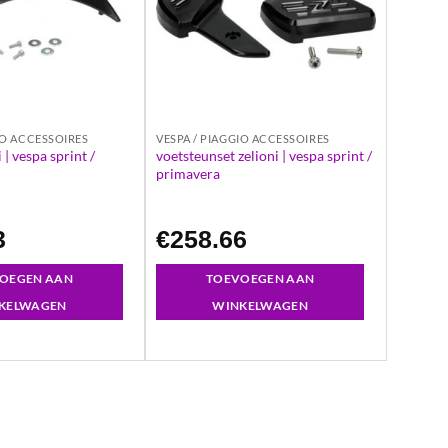
IO ACCESSOIRES
VESPA / PIAGGIO ACCESSOIRES
 | vespa sprint /
voetsteunset zelioni | vespa sprint /
primavera
3
€
258.66
OEGEN AAN
TOEVOEGEN AAN
KELWAGEN
WINKELWAGEN