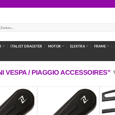
oeken
ar:
R
ITALJET DRAGSTER
MOTOR
ELEKTRA
FRAME
 VESPA / PIAGGIO ACCESSOIRES”
T