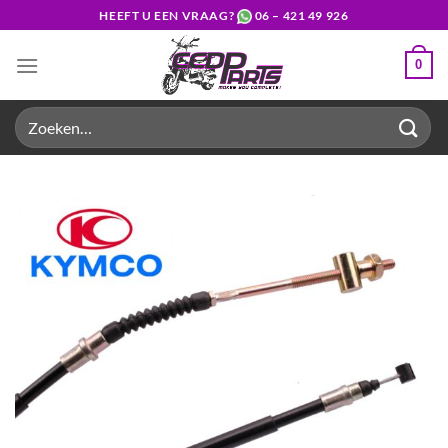
Ga
HEEFT U EEN VRAAG?
06 – 421 49 926
naar
inhoud
0
Zoeken
naar: