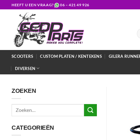
Ga
HEEFT U EEN VRAAG?
06 – 421 49 926
naar
inhoud
Z
na
SCOOTERS
CUSTOM PLATEN / KENTEKENS
GILERA RUNNE
DIVERSEN
ZOEKEN
Zoeken
naar:
CATEGORIEËN