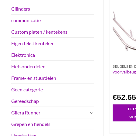
Cilinders
Aanbieding!
communicatie
Custom platen / kentekens
Eigen tekst kenteken
Elektronica
Fietsonderdelen
ERS
BEUGELS EN DRAGERS
BEUGELS EN 
spa primavera /
vespa sprint primavera beugelset
voorvalbeuge
mat zwart beugel beugels
Frame- en stuurdelen
Geen categorie
Oorspronkelijke
Huidige
€
358.00
€
259.95
€
52.6
prijs
prijs
Gereedschap
was:
is:
€358.00.
€259.95.
GEN AAN
TOEVOEGEN AAN
TOE
Gilera Runner
LWAGEN
WINKELWAGEN
WI
Grepen en hendels
Handvatten