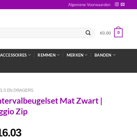
Algemene Voorwaarden
0
€
0.00
ACCESSOIRES
REMMEN
MERKEN
BANDEN
LS EN DRAGERS
tervalbeugelset Mat Zwart |
ggio Zip
16.03