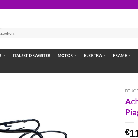
oeken
ar:
R
ITALJET DRAGSTER
MOTOR
ELEKTRA
FRAME
BEUGE
Ach
Pia
1
€