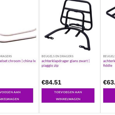
DRAGERS
BEUGELS EN DRAGERS
BEUGEL
achterklapdrager glans zwart |
achterk
lset chroom | china lx
piaggio zip
fiddle
5
€
84.51
€
63
VOEGEN AAN
TOEVOEGEN AAN
NKELWAGEN
WINKELWAGEN