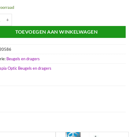
voorraad
valbeugelset Mat Zwart | Piaggio Zip aantal
TOEVOEGEN AAN WINKELWAGEN
20586
rie:
Beugels en dragers
spia Optic Beugels en dragers