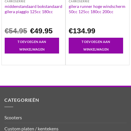
CARROSERRIE
CARROSERRIE
middenstandaard bokstandaard
gilera runner hoge windscherm
gilera piaggio 125cc 180cc
50cc 125cc 180cc 200cc
Oorspronkelijke
Huidige
€
54.95
€
49.95
€
134.99
prijs
prijs
was:
is:
€54.95.
€49.95.
TOEVOEGEN AAN
TOEVOEGEN AAN
WINKELWAGEN
WINKELWAGEN
CATEGORIEËN
Scooters
Custom platen / kentekens