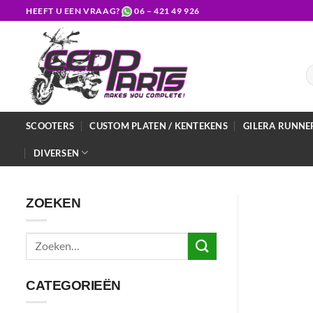
Ga
HEEFT U EEN VRAAG?
06 – 421 49 926
naar
inhoud
Z
na
SCOOTERS
CUSTOM PLATEN / KENTEKENS
GILERA RUNNE
DIVERSEN
ZOEKEN
Zoeken
naar:
CATEGORIEËN