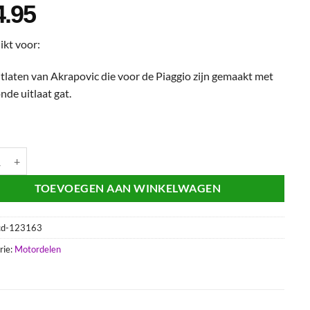
4.95
ikt voor:
itlaten van Akrapovic die voor de Piaggio zijn gemaakt met
nde uitlaat gat.
vic Akra DB-Killer geluiddemper Piaggio Gilera Fuoco MP3 400 500 aan
TOEVOEGEN AAN WINKELWAGEN
cd-123163
rie:
Motordelen