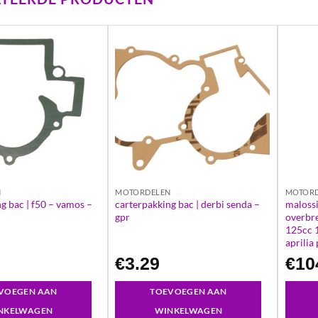
N
MOTORDELEN
MOTOR
g bac | f50 – vamos –
carterpakking bac | derbi senda –
malossi
gpr
overbre
125cc 1
aprilia
€
3.29
€
10
VOEGEN AAN
TOEVOEGEN AAN
NKELWAGEN
WINKELWAGEN