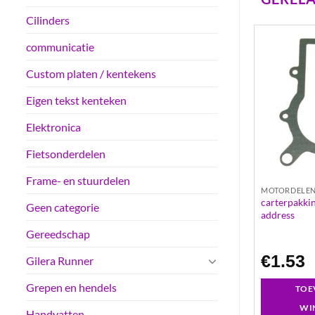
Cilinders
communicatie
Custom platen / kentekens
Eigen tekst kenteken
Elektronica
Fietsonderdelen
Frame- en stuurdelen
MOTORDELEN
MOTORDELE
 | vespa ciao – si
carterpakking bac | peugeot ludix –
carterpakkin
Geen categorie
jet force
address
Gereedschap
€
2.45
€
1.53
Gilera Runner
Grepen en hendels
GEN AAN
TOEVOEGEN AAN
TOE
LWAGEN
WINKELWAGEN
WI
Handvatten