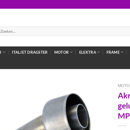
oeken
ar:
R
ITALJET DRAGSTER
MOTOR
ELEKTRA
FRAME
MOTO
Akr
gel
MP