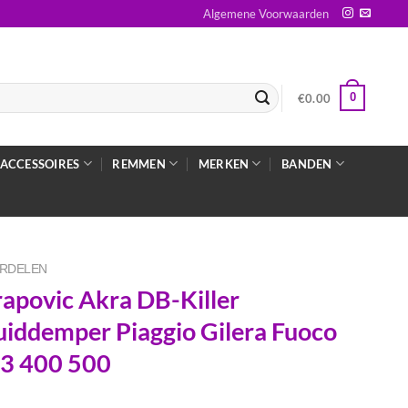
Algemene Voorwaarden
0
€
0.00
ACCESSOIRES
REMMEN
MERKEN
BANDEN
RDELEN
apovic Akra DB-Killer
uiddemper Piaggio Gilera Fuoco
3 400 500