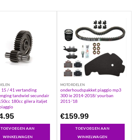
DELEN
MOTORDELEN
 15 / 41 vertanding
onderhoudspakket piaggio mp3
nging tandwiel secundair
300 ie 2014-2018/ yourban
50cc 180cc gilera italjet
2011-’18
 piaggio
4.95
€
159.99
TOEVOEGEN AAN
TOEVOEGEN AAN
WINKELWAGEN
WINKELWAGEN