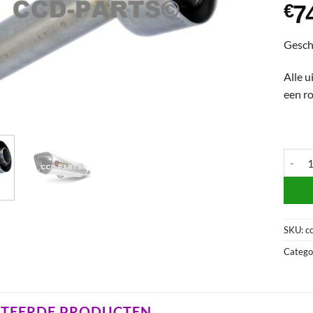
7
€
Gesch
Alle u
een ro
Akrapo
SKU:
c
Catego
ATEERDE PRODUCTEN