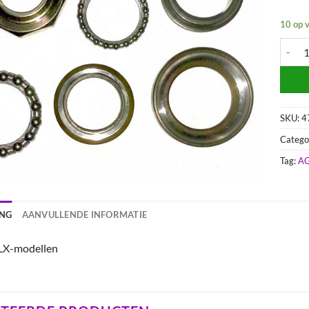
10 op 
Balhoo
SKU:
4
Catego
Tag:
AG
ING
AANVULLENDE INFORMATIE
 LX-modellen