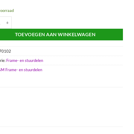
voorraad
fdstel OEM | AGM VX / VXs aantal
TOEVOEGEN AAN WINKELWAGEN
70102
rie:
Frame- en stuurdelen
M Frame- en stuurdelen