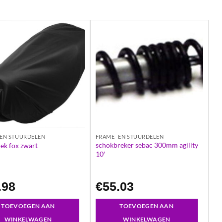
 EN STUURDELEN
FRAME- EN STUURDELEN
schokbreker sebac 300mm agility
ek fox zwart
10′
.98
€
55.03
TOEVOEGEN AAN
TOEVOEGEN AAN
WINKELWAGEN
WINKELWAGEN