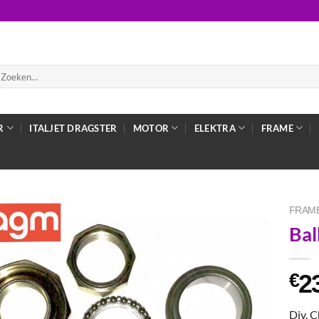
oeken
ar:
R
ITALJET DRAGSTER
MOTOR
ELEKTRA
FRAME
FRAME
Bal
2
€
Div. 