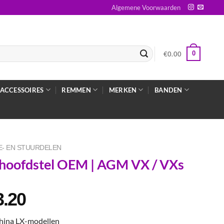
Algemene Voorwaarden
0
€
0.00
ACCESSOIRES
REMMEN
MERKEN
BANDEN
- EN STUURDELEN
hoofdstel OEM | AGM VX / VXs
3.20
China LX-modellen