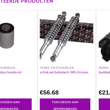
ATEERDE PRODUCTEN
TUURDELEN
FRAME- EN STUURDELEN
FRAME-
sbus honda mt
schok.set bobotech 340 chroom
buddyd
€
56.68
€
21
VOEGEN AAN
TOEVOEGEN AAN
NKELWAGEN
WINKELWAGEN