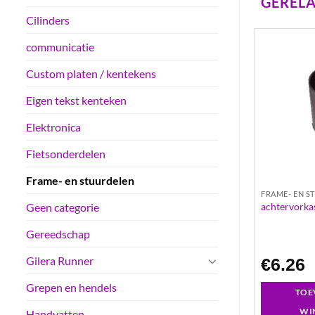
GEREL
Cilinders
communicatie
Custom platen / kentekens
Eigen tekst kenteken
Elektronica
Fietsonderdelen
Frame- en stuurdelen
DELEN
FRAME- EN STUURDELEN
FRAME- EN S
mco agility
buddydek donker blauw | vespa lx
achtervorka
Geen categorie
Gereedschap
Gilera Runner
€
21.98
€
6.26
Grepen en hendels
GEN AAN
TOEVOEGEN AAN
TOE
LWAGEN
WINKELWAGEN
WI
Handvatten