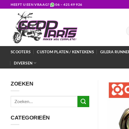
Ga
HEEFT U EEN VRAAG?
06 – 421 49 926
naar
inhoud
Z
na
SCOOTERS
CUSTOM PLATEN / KENTEKENS
GILERA RUNNE
DIVERSEN
ZOEKEN
Zoeken
naar:
CATEGORIEËN