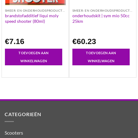
SMEER- EN ONDERHOUDSPRODUCTEN
SMEER- EN ONDERHOUDSPRODUCTEN
brandstofadditief liqui moly
onderhoudskit | sym mio 50cc
speed shooter (80ml)
25km
€
7.16
€
60.23
TOEVOEGEN AAN
TOEVOEGEN AAN
WINKELWAGEN
WINKELWAGEN
CATEGORIEËN
Scooters