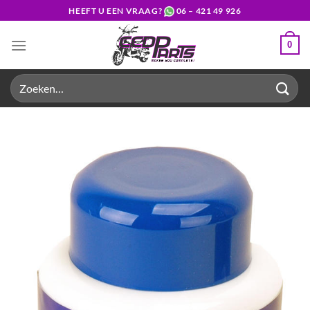
Ga
HEEFT U EEN VRAAG?
06 – 421 49 926
naar
inhoud
0
Zoeken
naar: