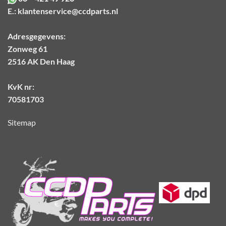
E.:
klantenservice@ccdparts.nl
Adresgegevens:
Zonweg 61
2516 AK Den Haag
KvK nr:
70581703
Sitemap